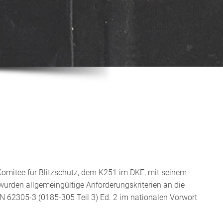
 Komitee für Blitzschutz, dem K251 im DKE, mit seinem
wurden all­gemeingültige Anforderungskriterien an die
 EN 62305-3 (0185-305 Teil 3) Ed. 2 im na­tionalen Vorwort